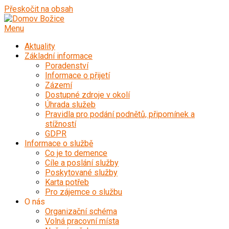
Přeskočit na obsah
Menu
Aktuality
Základní informace
Poradenství
Informace o přijetí
Zázemí
Dostupné zdroje v okolí
Úhrada služeb
Pravidla pro podání podnětů, připomínek a
stížností
GDPR
Informace o službě
Co je to demence
Cíle a poslání služby
Poskytované služby
Karta potřeb
Pro zájemce o službu
O nás
Organizační schéma
Volná pracovní místa