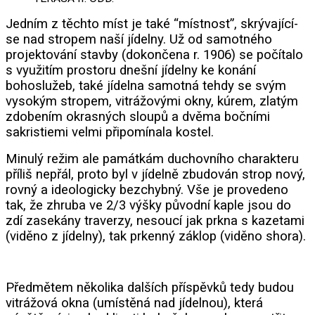
Jedním z těchto míst je také “místnost”, skrývající-
se nad stropem naší jídelny. Už od samotného
projekto
vání stavby (dokončena r. 1906) se počítalo
s využitím prostoru dnešní jídelny ke konání
bohoslužeb, také jídelna samotná teh
dy se svým
vysokým stropem, vitrážovými okny, k
úrem, zlatým
zdobením okrasných sloupů a
dvěma bočními
sakristiemi velmi připomínala kostel.
Minulý režim ale památkám
duchovního charakteru
příliš nepřál, proto byl v jídelně zbudován strop nový,
rovný a ideologicky
bezchybný. Vše je provedeno
tak, že zhruba ve 2/3 výšky původní kaple jsou do
zdí zasekány traverzy, nesoucí jak prkna s kazetami
(viděno z jídelny), tak prkenný záklop (viděno shora).
Předmětem několika dalších příspěvků tedy budou
vitrážová okna (umístěná nad jídelnou), která