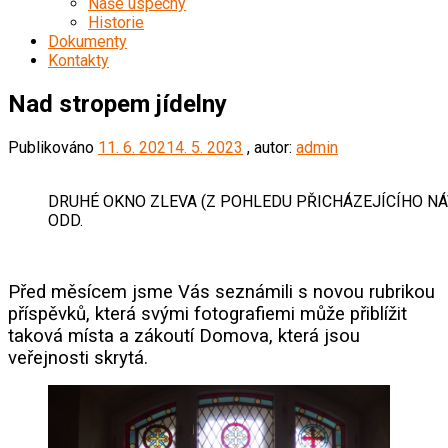
Naše úspěchy
Historie
Dokumenty
Kontakty
Nad stropem jídelny
Publikováno
11. 6. 2021
4. 5. 2023
, autor:
admin
DRUHÉ OKNO ZLEVA (Z POHLEDU PŘICHÁZEJÍCÍHO NÁV
ODD.
Před měsícem jsme Vás seznámili s novou rubrikou
příspěvků, která svými fotografiemi může přiblížit
taková míst
a a zákoutí Domova, která jsou
veřejnosti skrytá.