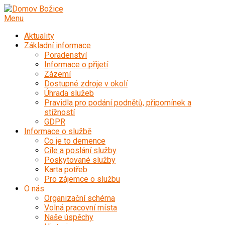
Přeskočit
na
Menu
obsah
Aktuality
Základní informace
Poradenství
Informace o přijetí
Zázemí
Dostupné zdroje v okolí
Úhrada služeb
Pravidla pro podání podnětů, připomínek a
stížností
GDPR
Informace o službě
Co je to demence
Cíle a poslání služby
Poskytované služby
Karta potřeb
Pro zájemce o službu
O nás
Organizační schéma
Volná pracovní místa
Naše úspěchy