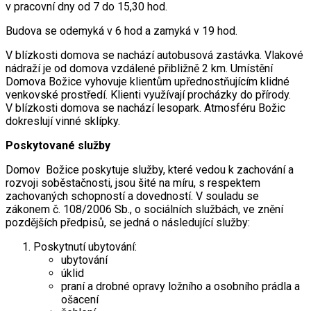
v pracovní dny od 7 do 15,30 hod.
Budova se odemyká v 6 hod a zamyká v 19 hod.
V blízkosti domova se nachází autobusová zastávka. Vlakové
nádraží je od domova vzdálené přibližně 2 km. Umístění
Domova Božice vyhovuje klientům upřednostňujícím klidné
venkovské prostředí. Klienti využívají procházky do přírody.
V blízkosti domova se nachází lesopark. Atmosféru Božic
dokreslují vinné sklípky.
Poskytované služby
Domov Božice poskytuje služby, které vedou k zachování a
rozvoji soběstačnosti, jsou šité na míru, s respektem
zachovaných schopností a dovedností. V souladu se
zákonem č. 108/2006 Sb., o sociálních službách, ve znění
pozdějších předpisů, se jedná o následující služby:
Poskytnutí ubytování:
ubytování
úklid
praní a drobné opravy ložního a osobního prádla a
ošacení