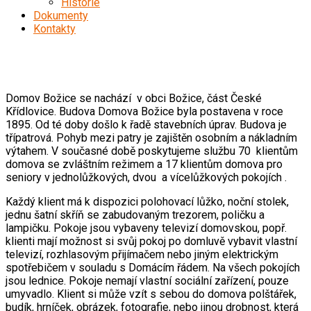
Historie
Dokumenty
Kontakty
Poskytované služby
Domov Božice se nachází v obci Božice, část České
Křídlovice. Budova Domova Božice byla postavena v roce
1895. Od té doby došlo k řadě stavebních úprav. Budova je
třípatrová. Pohyb mezi patry je zajištěn osobním a nákladním
výtahem. V současné době poskytujeme službu 70 klientům
domova se zvláštním režimem a 17 klientům domova pro
seniory v jednolůžkových, dvou a vícelůžkových pokojích .
Každý klient má k dispozici polohovací lůžko, noční stolek,
jednu šatní skříň se zabudovaným trezorem, poličku a
lampičku. Pokoje jsou vybaveny televizí domovskou, popř.
klienti mají možnost si svůj pokoj po domluvě vybavit vlastní
televizí, rozhlasovým přijímačem nebo jiným elektrickým
spotřebičem v souladu s Domácím řádem. Na všech pokojích
jsou lednice. Pokoje nemají vlastní sociální zařízení, pouze
umyvadlo. Klient si může vzít s sebou do domova polštářek,
budík, hrníček, obrázek, fotografie, nebo jinou drobnost, která