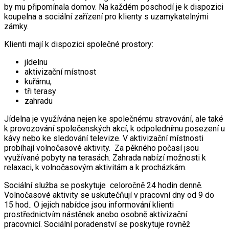
by mu připomínala domov. Na každém poschodí je k dispozici
koupelna a sociální zařízení pro klienty s uzamykatelnými
zámky.
Klienti mají k dispozici společné prostory:
jídelnu
aktivizační místnost
kuřárnu,
tři terasy
zahradu
Jídelna je využívána nejen ke společnému stravování, ale také
k provozování společenských akcí, k odpolednímu posezení u
kávy nebo ke sledování televize. V aktivizační místnosti
probíhají volnočasové aktivity. Za pěkného počasí jsou
využívané pobyty na terasách. Zahrada nabízí možnosti k
relaxaci, k volnočasovým aktivitám a k procházkám.
Sociální služba se poskytuje celoročně 24 hodin denně.
Volnočasové aktivity se uskutečňují v pracovní dny od 9 do
15 hod.. O jejich nabídce jsou informování klienti
prostřednictvím nástěnek anebo osobně aktivizační
pracovnicí. Sociální poradenství se poskytuje rovněž