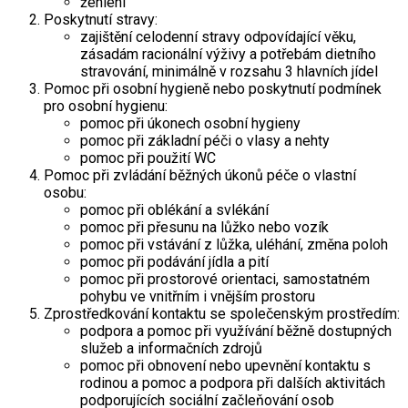
žehlení
Poskytnutí stravy:
zajištění celodenní stravy odpovídající věku,
zásadám racionální výživy a potřebám dietního
stravování, minimálně v rozsahu 3 hlavních jídel
Pomoc při osobní hygieně nebo poskytnutí podmínek
pro osobní hygienu:
pomoc při úkonech osobní hygieny
pomoc při základní péči o vlasy a nehty
pomoc při použití WC
Pomoc při zvládání běžných úkonů péče o vlastní
osobu:
pomoc při oblékání a svlékání
pomoc při přesunu na lůžko nebo vozík
pomoc při vstávání z lůžka, uléhání, změna poloh
pomoc při podávání jídla a pití
pomoc při prostorové orientaci, samostatném
pohybu ve vnitřním i vnějším prostoru
Zprostředkování kontaktu se společenským prostředím:
podpora a pomoc při využívání běžně dostupných
služeb a informačních zdrojů
pomoc při obnovení nebo upevnění kontaktu s
rodinou a pomoc a podpora při dalších aktivitách
podporujících sociální začleňování osob