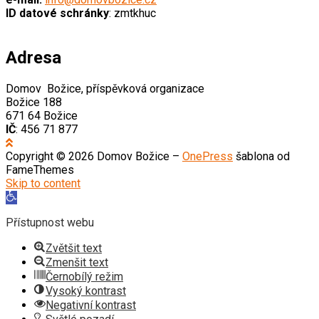
ID datové schránky
: zmtkhuc
Adresa
Domov Božice, příspěvková organizace
Božice 188
671 64 Božice
IČ
: 456 71 877
Copyright © 2026 Domov Božice
–
OnePress
šablona od
FameThemes
Skip to content
Open
toolbar
Přístupnost webu
Zvětšit text
Zmenšit text
Černobílý režim
Vysoký kontrast
Negativní kontrast