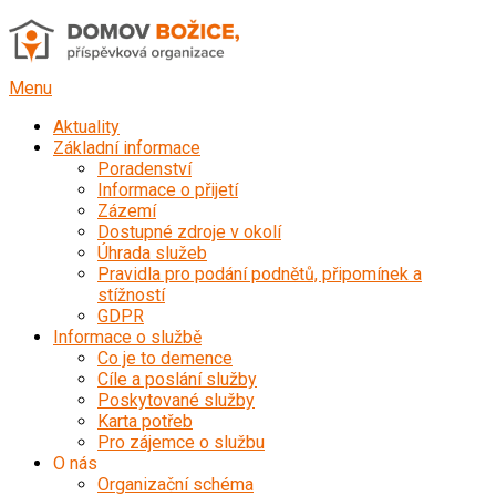
Přeskočit
na
obsah
Menu
Aktuality
Základní informace
Poradenství
Informace o přijetí
Zázemí
Dostupné zdroje v okolí
Úhrada služeb
Pravidla pro podání podnětů, připomínek a
stížností
GDPR
Informace o službě
Co je to demence
Cíle a poslání služby
Poskytované služby
Karta potřeb
Pro zájemce o službu
O nás
Organizační schéma