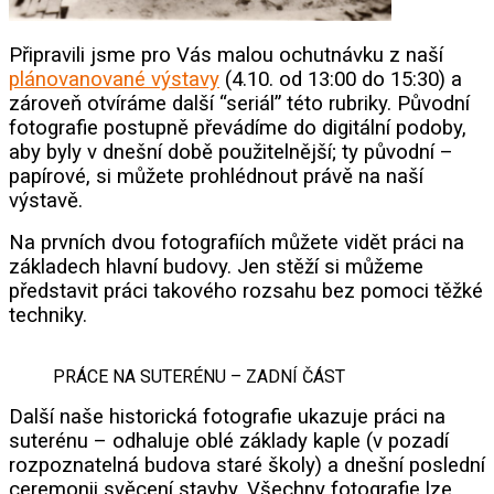
Připravili jsme pro Vás malou ochutnávku z naší
plánovanované výstavy
(4.10. od 13:00 do 15:30) a
zároveň otvíráme další “seriál” této rubriky. Původní
fotografie postupně převádíme do digitální podoby,
aby byly v dnešní době použitelnější; ty původní –
papírové, si můžete prohlédnout právě na naší
výstavě.
Na prvních dvou fotografiích můžete vidět práci na
základech hlavní budovy. Jen stěží si můžeme
představit práci takového rozsahu bez pomoci těžké
techniky.
PRÁCE NA SUTERÉNU – ZADNÍ ČÁST
Další naše historická fotografie ukazuje práci na
suterénu – odhaluje oblé základy kaple (v pozadí
rozpoznatelná budova staré školy) a dnešní poslední
ceremonii svěcení stavby. Všechny fotografie lze