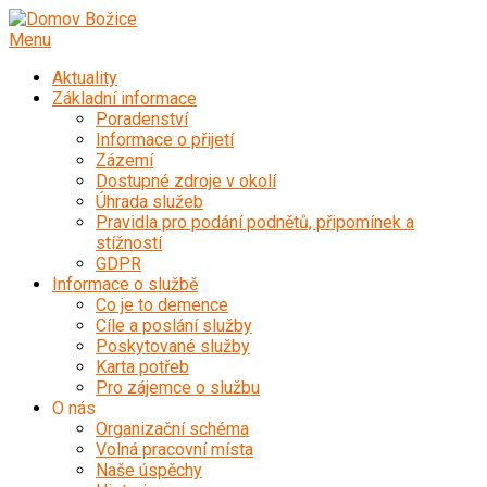
Přeskočit
na
Menu
obsah
Aktuality
Základní informace
Poradenství
Informace o přijetí
Zázemí
Dostupné zdroje v okolí
Úhrada služeb
Pravidla pro podání podnětů, připomínek a
stížností
GDPR
Informace o službě
Co je to demence
Cíle a poslání služby
Poskytované služby
Karta potřeb
Pro zájemce o službu
O nás
Organizační schéma
Volná pracovní místa
Naše úspěchy