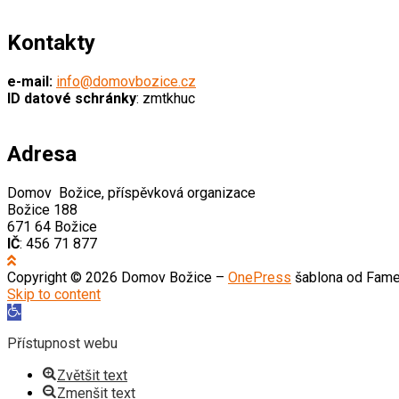
Kontakty
e-mail:
info@domovbozice.cz
ID datové schránky
: zmtkhuc
Adresa
Domov Božice, příspěvková organizace
Božice 188
671 64 Božice
IČ
: 456 71 877
Copyright © 2026 Domov Božice
–
OnePress
šablona od Fam
Skip to content
Open
toolbar
Přístupnost webu
Zvětšit text
Zmenšit text