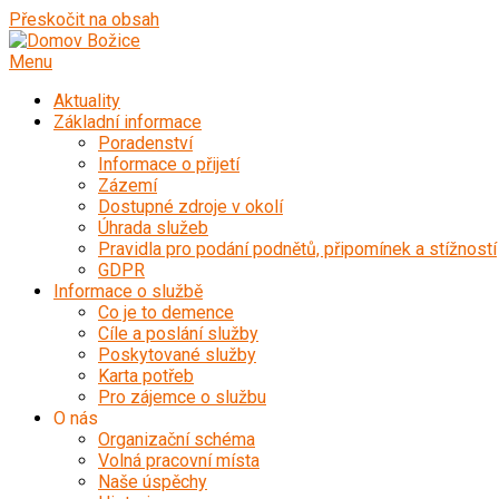
Přeskočit na obsah
Menu
Aktuality
Základní informace
Poradenství
Informace o přijetí
Zázemí
Dostupné zdroje v okolí
Úhrada služeb
Pravidla pro podání podnětů, připomínek a stížností
GDPR
Informace o službě
Co je to demence
Cíle a poslání služby
Poskytované služby
Karta potřeb
Pro zájemce o službu
O nás
Organizační schéma
Volná pracovní místa
Naše úspěchy