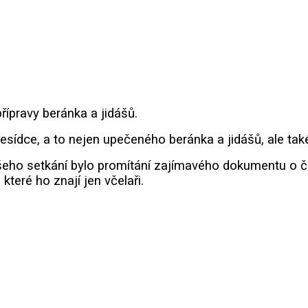
řípravy beránka a jidášů.
esídce, a to nejen upečeného beránka a jidášů, ale také
našeho setkání bylo promítání zajímavého dokumentu o č
teré ho znají jen včelaři.