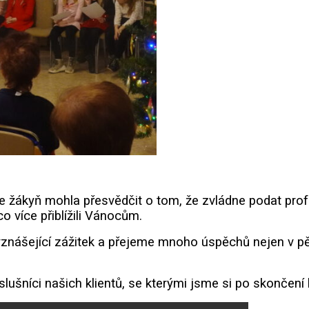
 žákyň mohla přesvědčit o tom, že zvládne podat profe
 více přiblížili Vánocům.
ášející zážitek a přejeme mnoho úspěchů nejen v p
říslušníci našich klientů, se kterými jsme si po skonče