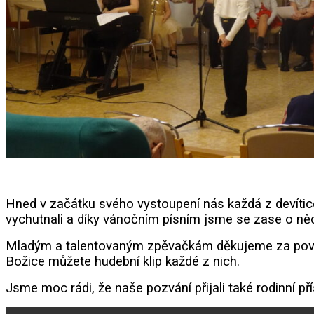
Hned v začátku svého vystoupení nás každá z devítice
vychutnali a díky vánočním písním jsme se zase o něco
Mladým a talentovaným zpěvačkám děkujeme za povzn
Božice můžete hudební klip každé z nich.
Jsme moc rádi, že naše pozvání přijali také rodinní p