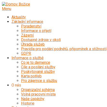
Přeskočit
na
Menu
obsah
Aktuality
Základní informace
Poradenství
Informace o přijetí
Zázemí
Dostupné zdroje v okolí
Úhrada služeb
Pravidla pro podání podnětů, připomínek a stížností
GDPR
Informace o službě
Co je to demence
Cíle a poslání služby
Poskytované služby
Karta potřeb
Pro zájemce o službu
O nás
Organizační schéma
Volná pracovní místa
Naše úspěchy
Historie