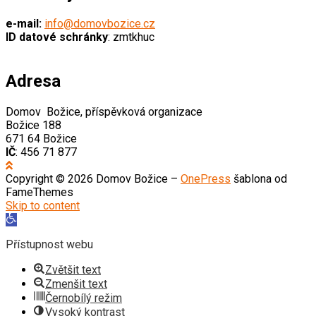
e-mail:
info@domovbozice.cz
ID datové schránky
: zmtkhuc
Adresa
Domov Božice, příspěvková organizace
Božice 188
671 64 Božice
IČ
: 456 71 877
Copyright © 2026 Domov Božice
–
OnePress
šablona od
FameThemes
Skip to content
Open
toolbar
Přístupnost webu
Zvětšit text
Zmenšit text
Černobílý režim
Vysoký kontrast