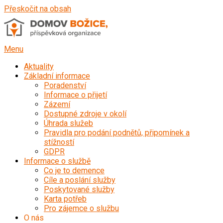
Přeskočit na obsah
Menu
Aktuality
Základní informace
Poradenství
Informace o přijetí
Zázemí
Dostupné zdroje v okolí
Úhrada služeb
Pravidla pro podání podnětů, připomínek a
stížností
GDPR
Informace o službě
Co je to demence
Cíle a poslání služby
Poskytované služby
Karta potřeb
Pro zájemce o službu
O nás