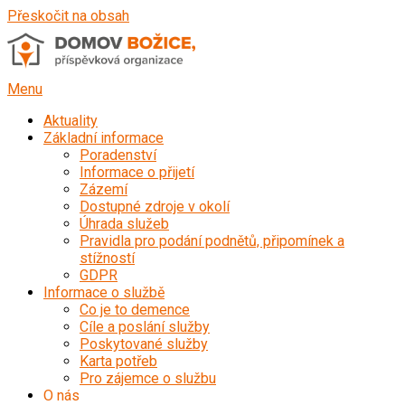
Přeskočit na obsah
Menu
Aktuality
Základní informace
Poradenství
Informace o přijetí
Zázemí
Dostupné zdroje v okolí
Úhrada služeb
Pravidla pro podání podnětů, připomínek a
stížností
GDPR
Informace o službě
Co je to demence
Cíle a poslání služby
Poskytované služby
Karta potřeb
Pro zájemce o službu
O nás