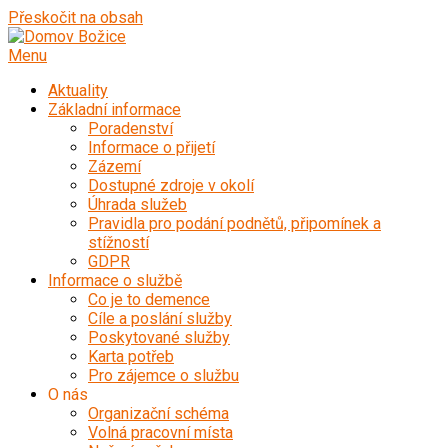
Přeskočit na obsah
Menu
Aktuality
Základní informace
Poradenství
Informace o přijetí
Zázemí
Dostupné zdroje v okolí
Úhrada služeb
Pravidla pro podání podnětů, připomínek a
stížností
GDPR
Informace o službě
Co je to demence
Cíle a poslání služby
Poskytované služby
Karta potřeb
Pro zájemce o službu
O nás
Organizační schéma
Volná pracovní místa