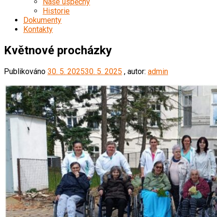
Naše úspěchy
Historie
Dokumenty
Kontakty
Květnové procházky
Publikováno
30. 5. 2025
30. 5. 2025
, autor:
admin