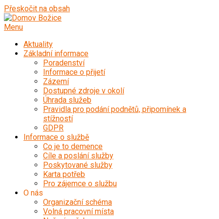
Přeskočit na obsah
Menu
Aktuality
Základní informace
Poradenství
Informace o přijetí
Zázemí
Dostupné zdroje v okolí
Úhrada služeb
Pravidla pro podání podnětů, připomínek a
stížností
GDPR
Informace o službě
Co je to demence
Cíle a poslání služby
Poskytované služby
Karta potřeb
Pro zájemce o službu
O nás
Organizační schéma
Volná pracovní místa