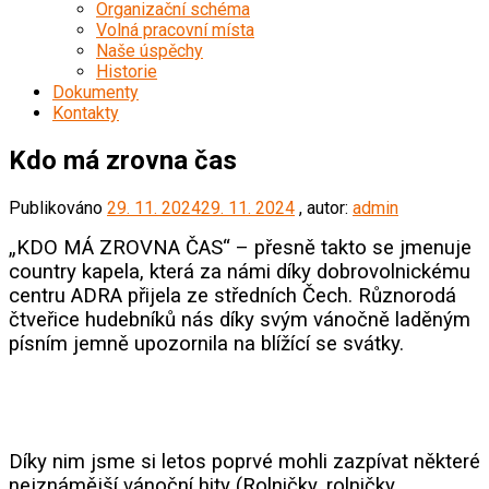
Organizační schéma
Volná pracovní místa
Naše úspěchy
Historie
Dokumenty
Kontakty
Kdo má zrovna čas
Publikováno
29. 11. 2024
29. 11. 2024
, autor:
admin
„KDO MÁ ZROVNA ČAS“ – přesně takto se jmenuje
country kapela, která za námi díky dobrovolnickému
centru ADRA přijela ze středních Čech. Různorodá
čtveřice hudebníků nás díky svým vánočně laděným
písním jemně upozornila na blížící se svátky.
Díky nim jsme si letos poprvé mohli zazpívat některé
nejznámější vánoční hity (Rolničky, rolničky,