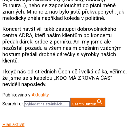
Purpura…), nebo se zaposlouchat do písní méně
známých.
Mnoho z nás bylo jistě překvapených, jak
melodicky zněla například koleda v polštině.
Koncert navštívili také zástupci dobrovolnického
centra ADRA, kteří našim klientům po koncertu
předali dárek: srdce z perníku. Ani my jsme ale
nezůstali pozadu a všem našim dnešním vzácným
hostům předali drobné dárečky s výrobky našich
klientů.
I když nás od středních Čech dělí velká dálka, věříme,
že jsme se s kapelou „KDO MÁ ZROVNA ČAS“
neviděli naposledy.
Publikováno v
Aktuality
Search for:
Search Button
Plán aktivit