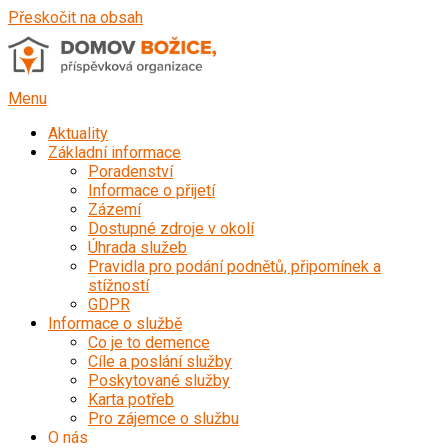
Přeskočit na obsah
Menu
Aktuality
Základní informace
Poradenství
Informace o přijetí
Zázemí
Dostupné zdroje v okolí
Úhrada služeb
Pravidla pro podání podnětů, připomínek a
stížností
GDPR
Informace o službě
Co je to demence
Cíle a poslání služby
Poskytované služby
Karta potřeb
Pro zájemce o službu
O nás