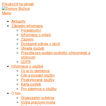
Přeskočit na obsah
Menu
Aktuality
Základní informace
Poradenství
Informace o přijetí
Zázemí
Dostupné zdroje v okolí
Úhrada služeb
Pravidla pro podání podnětů, připomínek a
stížností
GDPR
Informace o službě
Co je to demence
Cíle a poslání služby
Poskytované služby
Karta potřeb
Pro zájemce o službu
O nás
Organizační schéma
Volná pracovní místa