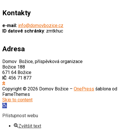
Kontakty
e-mail:
info@domovbozice.cz
ID datové schránky
: zmtkhuc
Adresa
Domov Božice, příspěvková organizace
Božice 188
671 64 Božice
IČ
: 456 71 877
Copyright © 2026 Domov Božice
–
OnePress
šablona od
FameThemes
Skip to content
Open
toolbar
Přístupnost webu
Zvětšit text