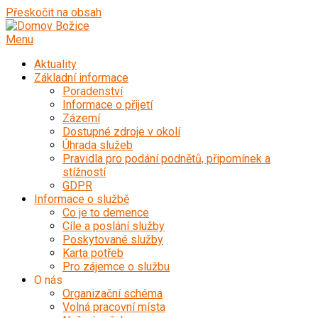
Přeskočit na obsah
Menu
Aktuality
Základní informace
Poradenství
Informace o přijetí
Zázemí
Dostupné zdroje v okolí
Úhrada služeb
Pravidla pro podání podnětů, připomínek a
stížností
GDPR
Informace o službě
Co je to demence
Cíle a poslání služby
Poskytované služby
Karta potřeb
Pro zájemce o službu
O nás
Organizační schéma
Volná pracovní místa