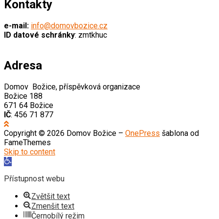
Kontakty
e-mail:
info@domovbozice.cz
ID datové schránky
: zmtkhuc
Adresa
Domov Božice, příspěvková organizace
Božice 188
671 64 Božice
IČ
: 456 71 877
Copyright © 2026 Domov Božice
–
OnePress
šablona od
FameThemes
Skip to content
Open
toolbar
Přístupnost webu
Zvětšit text
Zmenšit text
Černobílý režim