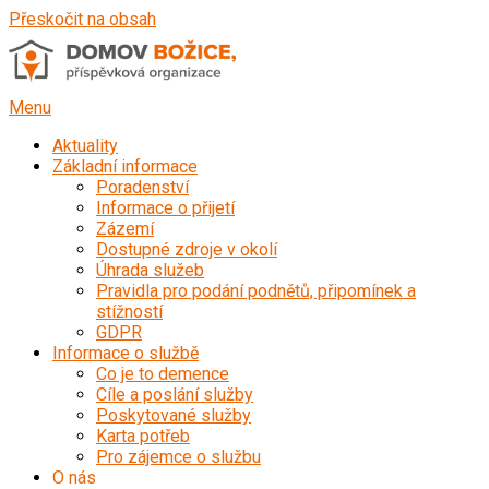
Přeskočit na obsah
Menu
Aktuality
Základní informace
Poradenství
Informace o přijetí
Zázemí
Dostupné zdroje v okolí
Úhrada služeb
Pravidla pro podání podnětů, připomínek a
stížností
GDPR
Informace o službě
Co je to demence
Cíle a poslání služby
Poskytované služby
Karta potřeb
Pro zájemce o službu
O nás