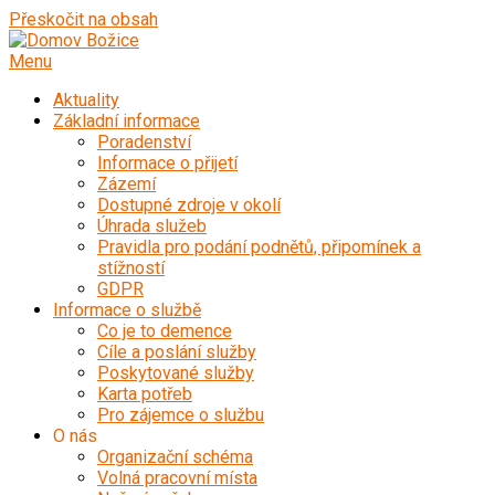
Přeskočit na obsah
Menu
Aktuality
Základní informace
Poradenství
Informace o přijetí
Zázemí
Dostupné zdroje v okolí
Úhrada služeb
Pravidla pro podání podnětů, připomínek a
stížností
GDPR
Informace o službě
Co je to demence
Cíle a poslání služby
Poskytované služby
Karta potřeb
Pro zájemce o službu
O nás
Organizační schéma
Volná pracovní místa