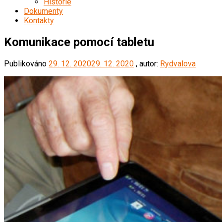
Historie
Dokumenty
Kontakty
Komunikace pomocí tabletu
Publikováno
29. 12. 2020
29. 12. 2020
, autor:
Rydvalova