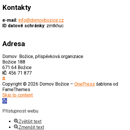
Kontakty
e-mail:
info@domovbozice.cz
ID datové schránky
: zmtkhuc
Adresa
Domov Božice, příspěvková organizace
Božice 188
671 64 Božice
IČ
: 456 71 877
Copyright © 2026 Domov Božice
–
OnePress
šablona od
FameThemes
Skip to content
Open
toolbar
Přístupnost webu
Zvětšit text
Zmenšit text