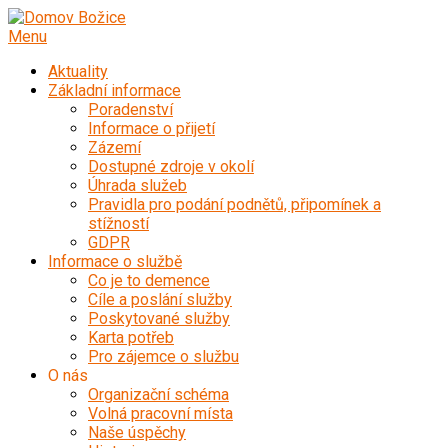
Přeskočit
na
Menu
obsah
Aktuality
Základní informace
Poradenství
Informace o přijetí
Zázemí
Dostupné zdroje v okolí
Úhrada služeb
Pravidla pro podání podnětů, připomínek a
stížností
GDPR
Informace o službě
Co je to demence
Cíle a poslání služby
Poskytované služby
Karta potřeb
Pro zájemce o službu
O nás
Organizační schéma
Volná pracovní místa
Naše úspěchy